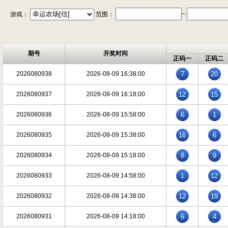
游戏：
范围：
~
期号
开奖时间
正码一
正码二
2026080938
2026-08-09 16:38:00
7
20
2026080937
2026-08-09 16:18:00
12
15
2026080936
2026-08-09 15:58:00
6
1
2026080935
2026-08-09 15:38:00
16
6
2026080934
2026-08-09 15:18:00
8
9
2026080933
2026-08-09 14:58:00
1
12
2026080932
2026-08-09 14:38:00
12
19
2026080931
2026-08-09 14:18:00
6
4