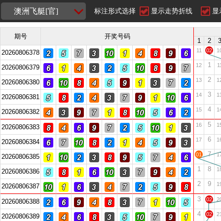
澳洲飞艇[官]
标注形式选择
显示走势折线
显
期号
开奖号码
1
2
11
02
1
20260806378
1
12
1
20260806379
2
13
1
20260806380
3
14
1
20260806381
4
15
1
20260806382
5
16
1
20260806383
6
17
1
20260806384
7
01
1
20260806385
1
8
1
20260806386
2
9
1
20260806387
3
02
2
20260806388
4
02
2
20260806389