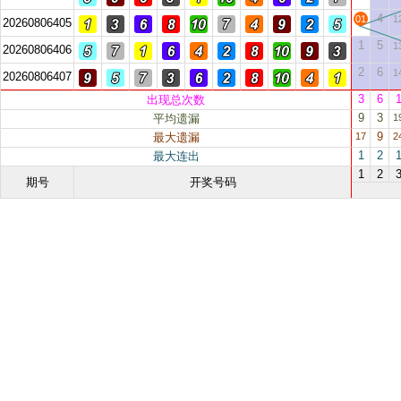
4
01
1
20260806405
1
5
1
20260806406
2
6
1
20260806407
3
6
出现总次数
9
3
平均遗漏
1
9
最大遗漏
17
2
1
2
最大连出
1
2
期号
开奖号码