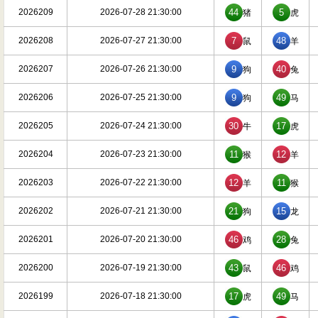
2026209
2026-07-28 21:30:00
44
5
猪
虎
2026208
2026-07-27 21:30:00
7
48
鼠
羊
2026207
2026-07-26 21:30:00
9
40
狗
兔
2026206
2026-07-25 21:30:00
9
49
狗
马
2026205
2026-07-24 21:30:00
30
17
牛
虎
2026204
2026-07-23 21:30:00
11
12
猴
羊
2026203
2026-07-22 21:30:00
12
11
羊
猴
2026202
2026-07-21 21:30:00
21
15
狗
龙
2026201
2026-07-20 21:30:00
46
28
鸡
兔
2026200
2026-07-19 21:30:00
43
46
鼠
鸡
2026199
2026-07-18 21:30:00
17
49
虎
马