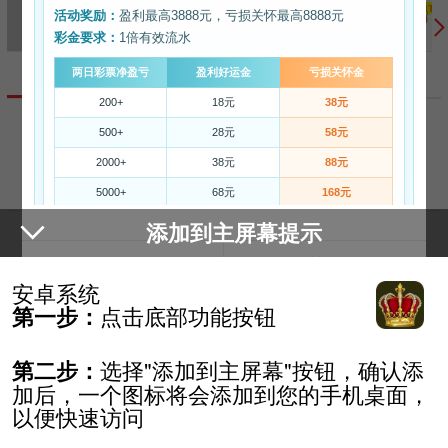
活动奖励：
盈利最高3888元，亏损关怀最高8888元
信用
官方
电子
真人
棋牌
彩金要求：
1倍有效流水
热门
实用工具
高频彩
分分彩
PK拾
两日彩票净盈亏
盈利好运金
亏损关怀金
200+
18元
38元
500+
28元
58元
2000+
38元
88元
极速六合彩
疯狂赛车
分分彩
5000+
68元
168元
1万+
168元
388元
添加到主屏幕提示
3万+
288元
688元
10分钟内不再弹出
关闭
10万+
888元
1888元
安卓系统
疯狂动物彩
疯狂飞艇
极速快三
点击底部功能按钮
第一步：
30万+
1888元
3888元
60万及以上
3888元
8888元
选择"添加到主屏幕"按钮，确认添
第二步：
期数
统计时间
派送时间
加后，一个图标将会添加到您的手机桌面，
新澳门六合彩
香港六合彩
澳门六合彩
以便快速访问
第一期
8月7日—8日
8月9日13:00—14:00
第二期
8月9日—10日
8月11日13:00—14:00